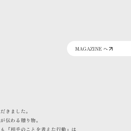
MAGAZINE へ
ただきました。
とが伝わる贈り物。
りも『相手のことを考えた行動』は