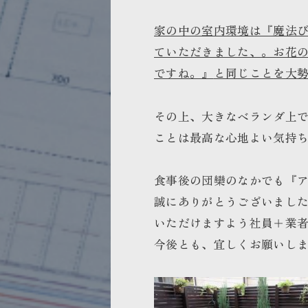
家の中の室内環境は『魔法
ていただきました、。お花
ですね。』
と同じことを大
その上、大きなベランダ上
ことは最高な心地よい気持
食事後の団欒のなかでも『
誠にありがとうございまし
いただけますよう社員＋業
今後とも、宜しくお願いし