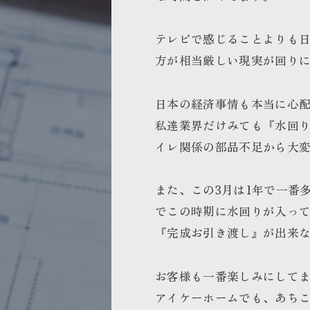
テレビで感じることよりも
方が相当厳しい現実が回り
日本の経済事情も本当に心
私達業界だけみても『水回
イレ関係の部品不足から大
また、この3月は1年で一番
でこの時期に水回りが入っ
『完成お引き渡し』が出来
お客様も一番楽しみにして
アイケーホームでも、あち