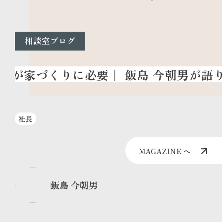
相談室ブログ
社長
MAGAZINE へ
飯島 今朝男