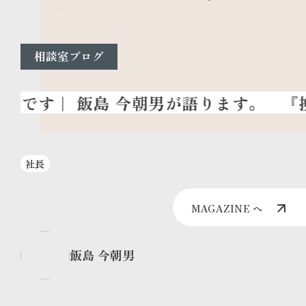
相談室ブログ
『換
社長
MAGAZINE へ
飯島 今朝男