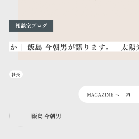
相談室ブログ
太陽光
社長
MAGAZINE へ
飯島 今朝男