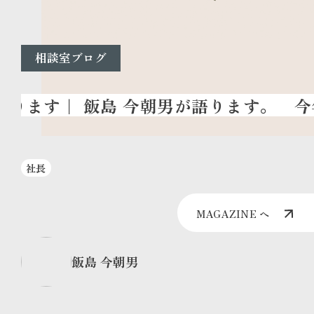
相談室ブログ
今年
社長
MAGAZINE へ
飯島 今朝男