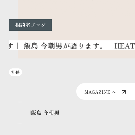
相談室ブログ
HEAT
社長
MAGAZINE へ
飯島 今朝男