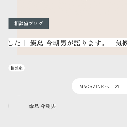
相談室ブログ
気候
相談室
MAGAZINE へ
飯島 今朝男