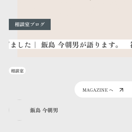
相談室ブログ
社
相談室
MAGAZINE へ
飯島 今朝男