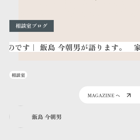
相談室ブログ
家
相談室
MAGAZINE へ
飯島 今朝男