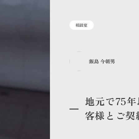
相談室
飯島 今朝男
地元で75
客様とご契