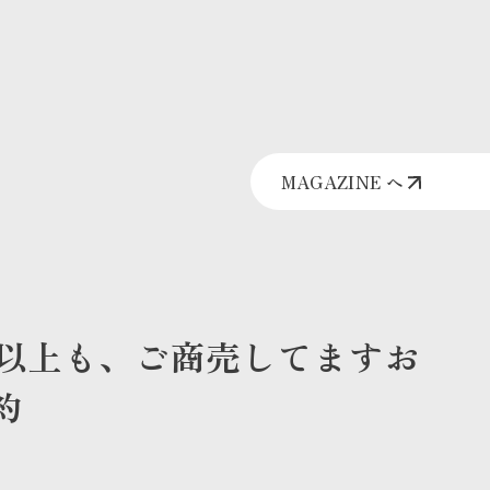
MAGAZINE へ
年以上も、ご商売してますお
約