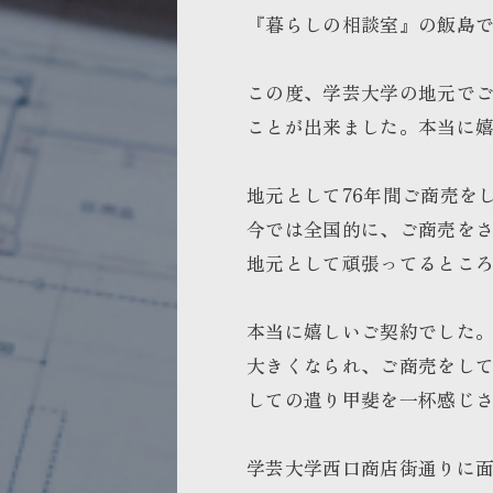
『暮らしの相談室』の飯島
この度、学芸大学の地元でご
ことが出来ました。本当に
地元として76年間ご商売を
今では全国的に、ご商売を
地元として頑張ってるとこ
本当に嬉しいご契約でした
大きくなられ、ご商売をし
しての遣り甲斐を一杯感じ
学芸大学西口商店街通りに