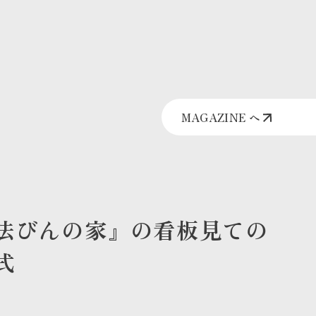
MAGAZINE へ
法びんの家』の看板見ての
式