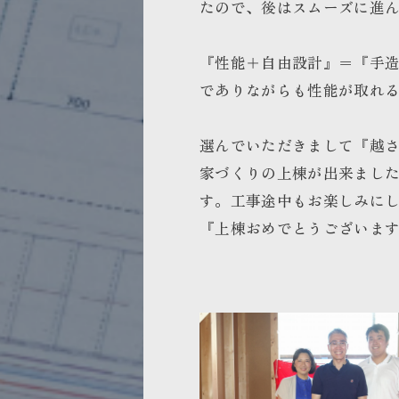
たので、後はスムーズに進
『性能＋自由設計』＝『手
でありながらも性能が取れ
選んでいただきまして『越
家づくりの上棟が出来まし
す。工事途中もお楽しみに
『上棟おめでとうございま