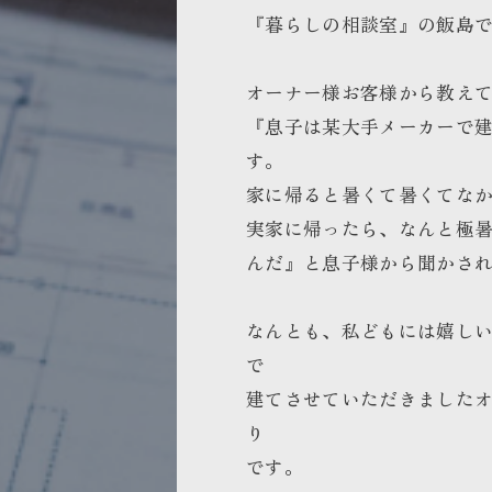
『暮らしの相談室』の飯島
オーナー様お客様から教え
『息子は某大手メーカーで
す。
家に帰ると暑くて暑くてな
実家に帰ったら、なんと極
んだ』と息子様から聞か
なんとも、私どもには嬉し
で
建てさせていただきました
り
です。