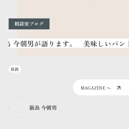
相談室ブログ
美味しいパン
｜
社長
MAGAZINE へ
飯島 今朝男