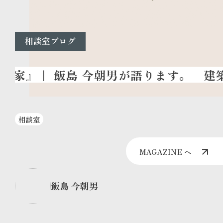
相談室ブログ
建築
相談室
MAGAZINE へ
飯島 今朝男