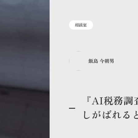
相談室
飯島 今朝男
『AI税務
しがばれる