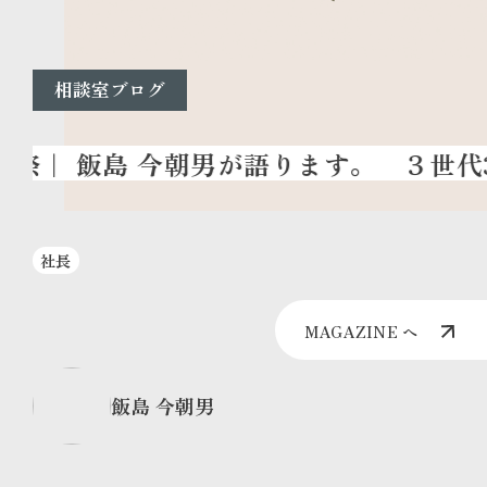
相談室ブログ
３世代3
社長
MAGAZINE へ
飯島 今朝男