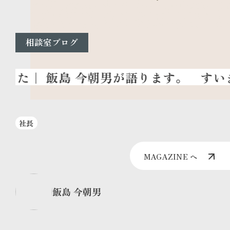
相談室ブログ
すいま
社長
MAGAZINE へ
飯島 今朝男