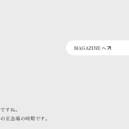
MAGAZINE へ
物ですね。
番の正念場の時期です
。