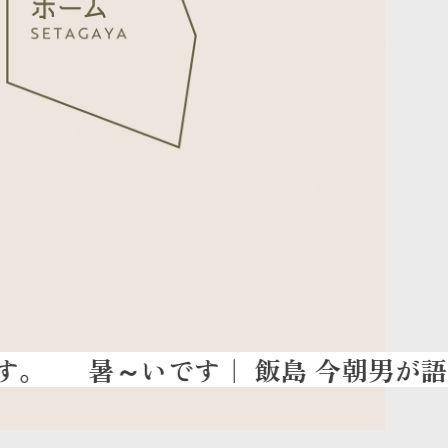
暑～いです
｜ 飯島 今朝男が語り