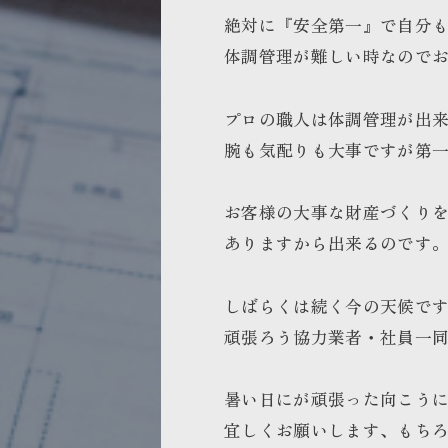
絶対に『安全第一』で自分
体調管理が難しい時なので
プロの職人は体調管理が出
腕も気配りも大事ですが第
お客様の大事な財産づくり
ありますから出来るのです
しばらくは続く今の天候で
頑張ろう協力業者・社員一
暑い日にが頑張った向こう
宜しくお願いします、もち