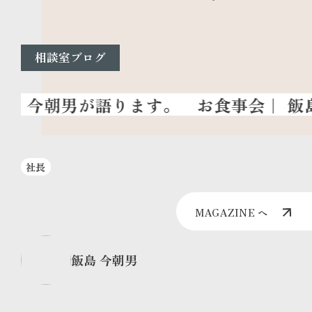
相談室ブログ
お食事会
｜ 飯
社長
MAGAZINE へ
飯島 今朝男