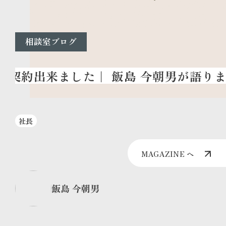
相談室ブログ
社長
MAGAZINE へ
飯島 今朝男