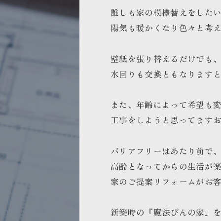
誰しも家の模様替えをした
陽気も暖かくなり色々と考
壁紙を張り替えるだけでも
水回りも交換ともなります
また、年齢によって希望も
工事をしようと思ってます
バリアフリーはあたり前で
高齢となってからの生活が
家のご提案リフォームがお
新築時の『魔法びんの家』