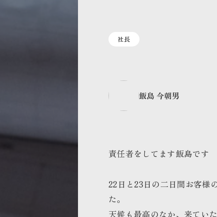
社長
飯島 今朝男
責任者をしてます飯島です
22日と23日の二日間お客
た。
天候も最高のなか、来てい