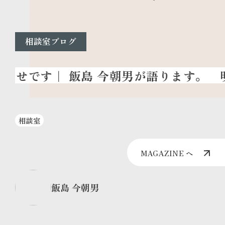
相談室ブログ
明
相談室
MAGAZINE へ
飯島 今朝男