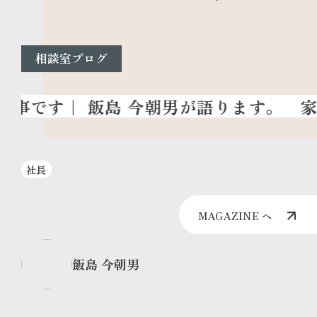
相談室ブログ
家
社長
MAGAZINE へ
飯島 今朝男