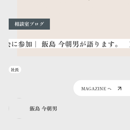
相談室ブログ
社長
MAGAZINE へ
飯島 今朝男