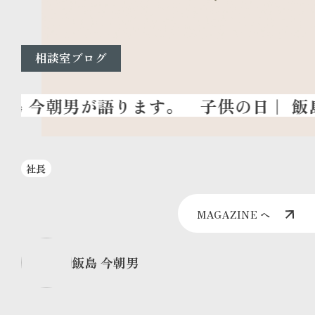
相談室ブログ
子供の日
｜ 飯
社長
MAGAZINE へ
飯島 今朝男