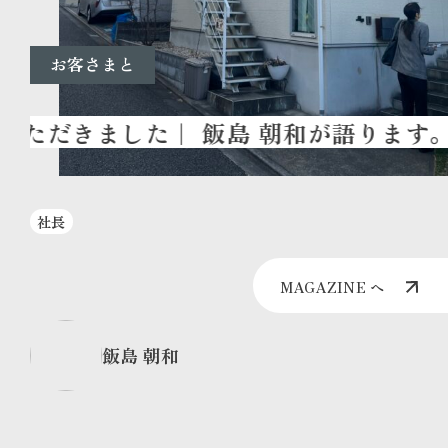
お客さまと
社長
MAGAZINE へ
飯島 朝和